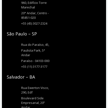
960, Edifício Torre
Marechal
20° Andar, Centro -
85851-020
+55 (45) 3027-2324
São Paulo – SP
Rua do Paraíso, 45,
Paulista Park, 5°
Andar
Paraíso - 04103-000
+55 (11) 3177-3177
Salvador – BA
Rua Ewerton Visco,
290, Edf
Boulevard Side
Empresarial, 20º
Andar