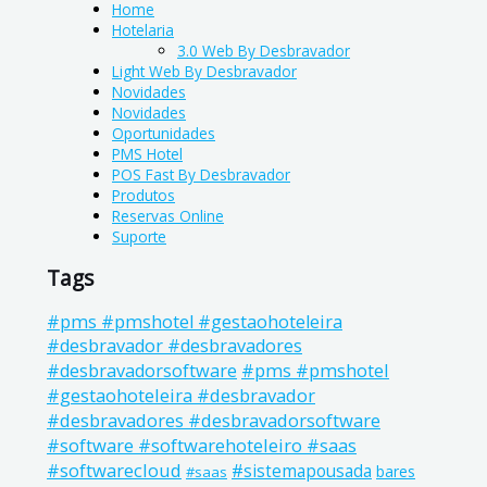
Home
Hotelaria
3.0 Web By Desbravador
Light Web By Desbravador
Novidades
Novidades
Oportunidades
PMS Hotel
POS Fast By Desbravador
Produtos
Reservas Online
Suporte
Tags
#pms #pmshotel #gestaohoteleira
#desbravador #desbravadores
#pms #pmshotel
#desbravadorsoftware
#gestaohoteleira #desbravador
#desbravadores #desbravadorsoftware
#software #softwarehoteleiro #saas
#softwarecloud
#sistemapousada
bares
#saas