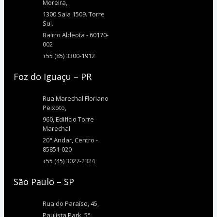
Moreira,
1300 Sala 1509. Torre
Sul.
Bairro Aldeota - 60170-
002
+55 (85) 3300-1912
Foz do Iguaçu – PR
Rua Marechal Floriano
Peixoto,
960, Edifício Torre
Marechal
20° Andar, Centro -
85851-020
+55 (45) 3027-2324
São Paulo – SP
Rua do Paraíso, 45,
Paulista Park, 5°