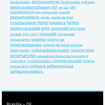
desbravadores
Desbravador
Desbravador software
desbravadorsoftware
ERP
ERP
erp bar
DESBRAVADOR
erp restaurante
expotel
gestaohoteleira
gestão
gestão de hotel
Hotel
hotéis
hospitalidade
hotelaria
pms
pmshotel
multipropriedade
pms hotel
pousada
posada
POS FAST
restaurante
sistema
restaurantes
sistema bar
sistemadegestao
sistema de hotel
sistema
sistemadesbravador
sistema hotel
desbravador
sistemahotel
sistemahotel #sistemarestaurante #
sistema pousada
sistema
sistemabar
sistema hoteleiro
software
softwarecloud
restaurante
softwarehoteleiro
Brasília – DF