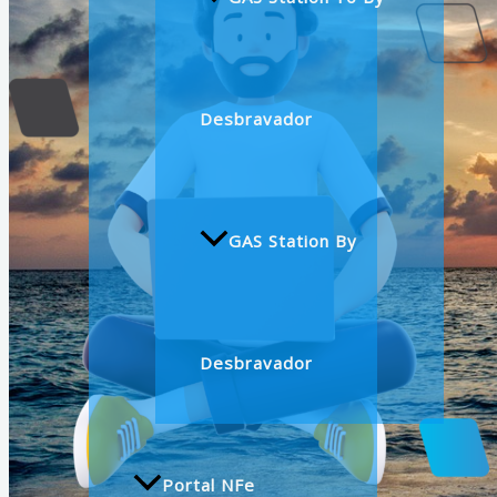
Desbravador
GAS Station By
Desbravador
Portal NFe