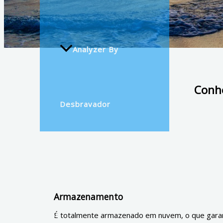
Analyzer By
Conhe
Desbravador
Novidades
Armazenamento
Suporte
É totalmente armazenado em nuvem, o que garant