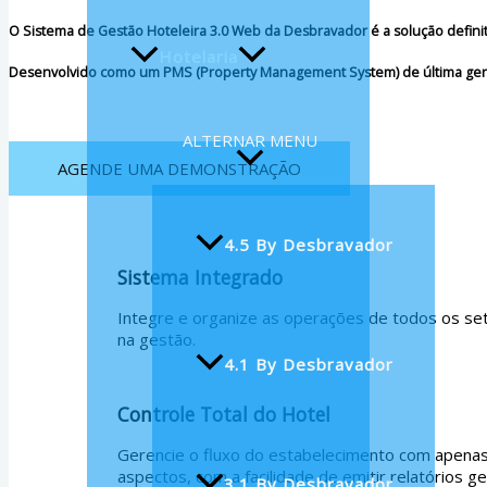
O Sistema de Gestão Hoteleira 3.0 Web da Desbravador é a solução defini
Hotelaria
Desenvolvido como um PMS (Property Management System) de última geraç
ALTERNAR MENU
AGENDE UMA DEMONSTRAÇÃO
4.5 By Desbravador
Sistema Integrado
Integre e organize as operações de todos os se
na gestão.
4.1 By Desbravador
Controle Total do Hotel
Gerencie o fluxo do estabelecimento com apenas 
aspectos, com a facilidade de emitir relatórios ge
3.1 By Desbravador