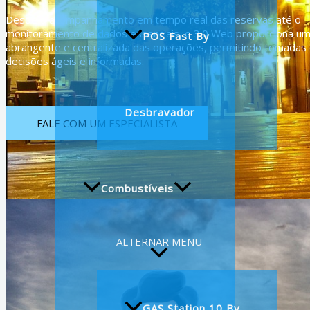
Desde o acompanhamento em tempo real das reservas até o
monitoramento de dados essenciais, o 3.0 Web proporciona um
POS Fast By
abrangente e centralizada das operações, permitindo tomadas
decisões ágeis e informadas.
Desbravador
FALE COM UM ESPECIALISTA
Combustíveis
ALTERNAR MENU
GAS Station 10 By