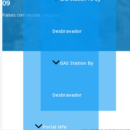
09
Países com nossas soluções
Desbravador
GAS Station By
Desbravador
Portal NFe