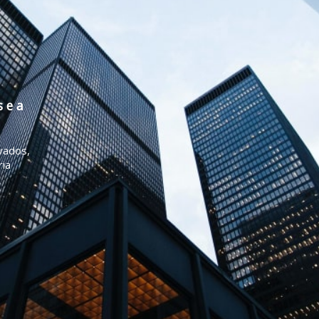
 e a
vados,
ria