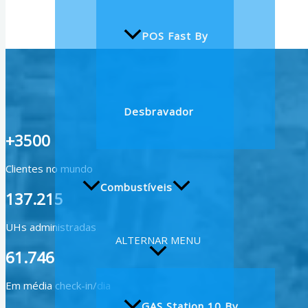
POS Fast By
Desbravador
+3500
Clientes no mundo
Combustíveis
137.215
UHs administradas
ALTERNAR MENU
61.746
Em média check-in/dia
GAS Station 10 By