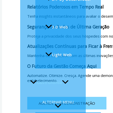
Relatórios Poderosos em Tempo Real
Tenha insights instantâneos para avaliar o des
Segurança de Dados de Última Geração
3.0 Web
Proteja a privacidade dos seus hóspedes com no
Atualizações Contínuas para Ficar à Fren
Light Web
Mantenha-se atualizado com as últimas inovaçõe
O Futuro da Gestão Começa Aqui
Automatize. Otimize. Cresça. Agende uma demon
estabelecimento.
Gastronomia
ALTERNAR MENU
AGENDE UMA DEMONSTRAÇÃO