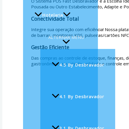
O Sistema POS Fast Desbravador é a Escolha Idea
Pousada ou Outro Estabelecimento, Adapte e Pote
Hotelaria
Conectividade Total
Integre sua operação com eficiência! Nossa plat
de barras, monitores KDS, pulseiras/cartões NFC,
ALTERNAR MENU
Gestão Eficiente
Das compras ao controle de estoque, finanças, d
gastronômico, garantindo agilidade e controle e
4.5 By Desbravador
4.1 By Desbravador
3.1 By Desbravador