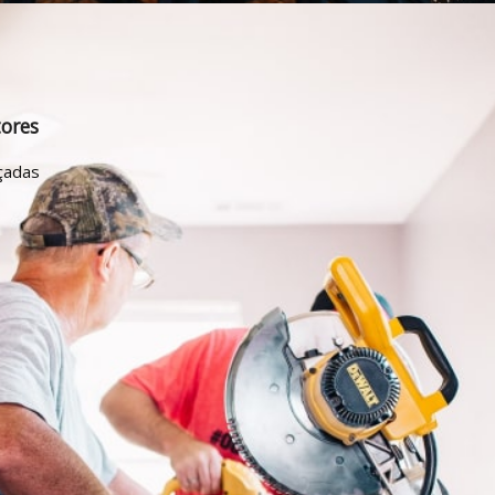
tores
çadas