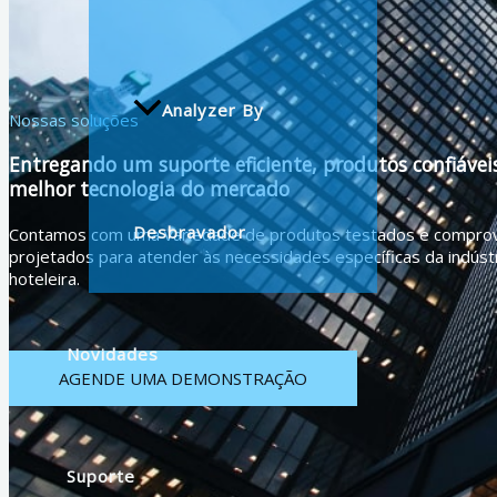
Analyzer By
Nossas soluções
Entregando um suporte eficiente, produtos confiáveis
melhor tecnologia do mercado
Desbravador
Contamos com uma variedade de produtos testados e compro
projetados para atender às necessidades específicas da indúst
hoteleira.
Novidades
AGENDE UMA DEMONSTRAÇÃO
Suporte