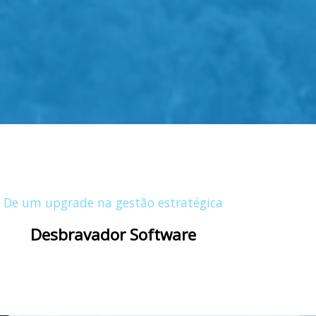
De um upgrade na gestão estratégica
Desbravador Software