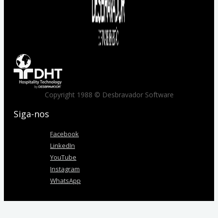
Copyright 1988 © Desbravador Software
Siga-nos
Facebook
LinkedIn
YouTube
Instagram
WhatsApp