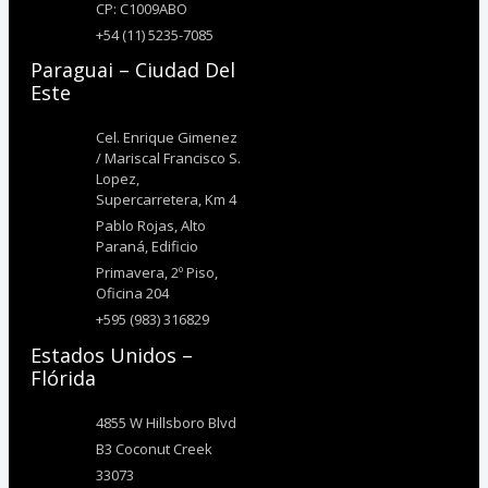
CP: C1009ABO
+54 (11) 5235-7085
Paraguai – Ciudad Del
Este
Cel. Enrique Gimenez
/ Mariscal Francisco S.
Lopez,
Supercarretera, Km 4
Pablo Rojas, Alto
Paraná, Edificio
Primavera, 2º Piso,
Oficina 204
+595 (983) 316829
Estados Unidos –
Flórida
4855 W Hillsboro Blvd
B3 Coconut Creek
33073