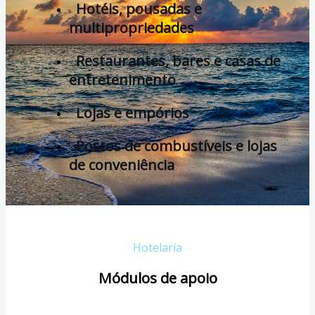
Hotéis, pousadas e
multipropriedades
Restaurantes, bares e casas de
entretenimento
Lojas e empórios
Postos de combustíveis e lojas
de conveniência
Hotelaria
Módulos de apoio