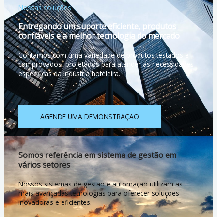
Nossas soluções
Entregando um suporte eficiente, produtos
confiáveis e a melhor tecnologia do mercado
Contamos com uma variedade de produtos testados e
comprovados, projetados para atender às necessidades
específicas da indústria hoteleira.
AGENDE UMA DEMONSTRAÇÃO
Somos referência em sistema de gestão em
vários setores
Nossos sistemas de gestão e automação utilizam as
mais avançadas tecnologias para oferecer soluções
inovadoras e eficientes.