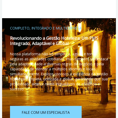
COMPLETO, INTEGRADO E MULTIEMPRESA
Revolucionando a Gestão Hoteleira: Um PMS
Integrado, Adaptável e Global
Nossa plataforma não só simplifica, agiliza e torna
seguras as atividades cotidianas, mas também se destaca
pela adaptabilidade a diversas regras de negócio e pela
capacidade de atender a múltiplos idiomas e locais
simultaneamente. Explore conosco a excelência da gestão
hoteleira completa, unificada e global, garantindo que sua
propriedade alcance níveis inigualáveis de eficiência e
sucesso.
FALE COM UM ESPECIALISTA