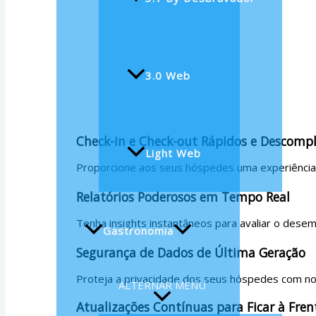
3.0 Web
Check-in e Check-out Rápidos e Descomp
Light Web
Proporcione aos seus hóspedes uma experiência d
Relatórios Poderosos em Tempo Real
Tenha insights instantâneos para avaliar o des
Gastronomia
Segurança de Dados de Última Geração
Proteja a privacidade dos seus hóspedes com no
ALTERNAR MENU
Atualizações Contínuas para Ficar à Fren