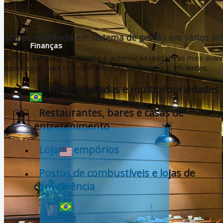
Somos referência em sistema de gestão em vários se
Finanças
Nossos sistemas de gestão e automação utilizam as mais avan
tecnologias para oferecer soluções inovadoras e eficientes.
Hotéis, pousadas e multipropriedades
Restaurantes, bares e casas de
entretenimento
Lojas e empórios
Postos de combustíveis e lojas de
conveniência