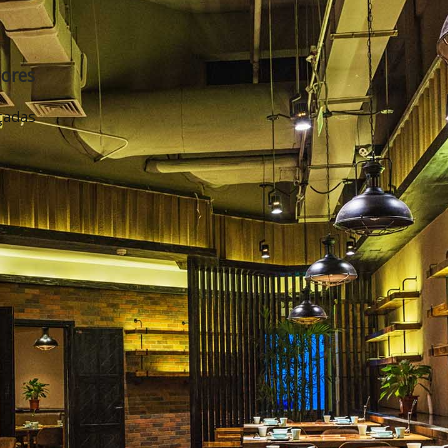
tores
çadas