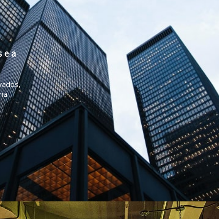
 e a
vados,
ria