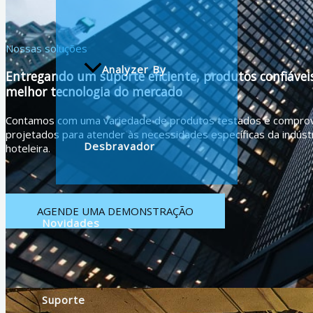
Nossas soluções
Analyzer By
Entregando um suporte eficiente, produtos confiáveis
melhor tecnologia do mercado
Contamos com uma variedade de produtos testados e compro
projetados para atender às necessidades específicas da indúst
Desbravador
hoteleira.
AGENDE UMA DEMONSTRAÇÃO
Novidades
Suporte