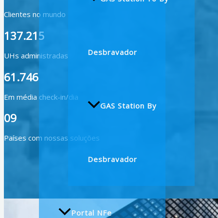
Clientes no mundo
137.215
Desbravador
UHs administradas
61.746
Em média check-in/dia
GAS Station By
09
Países com nossas soluções
Desbravador
Portal NFe