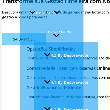
Transforme sua Gestão Hoteleira com No
Descubra uma forma revolucionária de gerenciar seu hotel com
Hotelaria
gestão a novos patamares.
ALTERNAR MENU
SAIBA MAIS...
Operações Simplificadas
4.5 By Desbravador
Centralize tarefas diárias, desde reservas até c
Conectividade Total com Reservas Online
Otimize tarifas, disponibilidade e reservas com n
4.1 By Desbravador
Gestão Financeira Eficiente
Controle suas finanças de forma intuitiva, com fa
3.1 By Desbravador