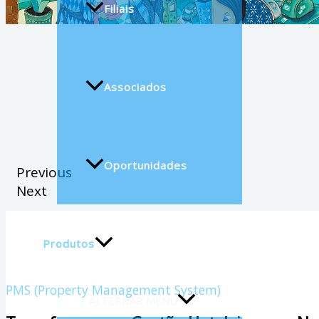
Filiais
Associados
Oportunidades
Previous
Next
Produtos
PMS (Property Management System)
ALTERNAR MENU