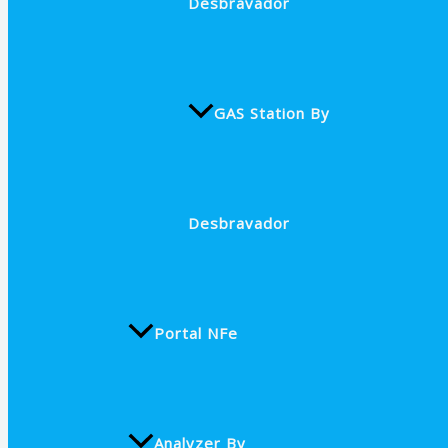
Desbravador
GAS Station By
Desbravador
Portal NFe
Analyzer By