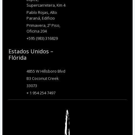
Supercarretera, Km 4
Pablo Rojas, Alto
Paraná, Edificio
Primavera, 2º Piso,
Oficina 204
+595 (983) 316829
Estados Unidos –
Flórida
4855 W Hillsboro Blvd
B3 Coconut Creek
33073
+ 1 954 254 7497