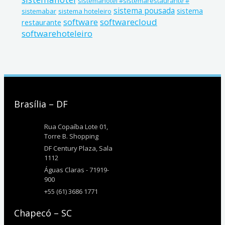
sistemahotel #sistemarestaurante #
sistema pousada
sistema
sistemabar
sistema hoteleiro
software
softwarecloud
restaurante
softwarehoteleiro
Brasília – DF
Rua Copaíba Lote 01,
Torre B. Shopping
DF Century Plaza, Sala
1112
Águas Claras - 71919-
900
+55 (61) 3686 1771
Chapecó – SC