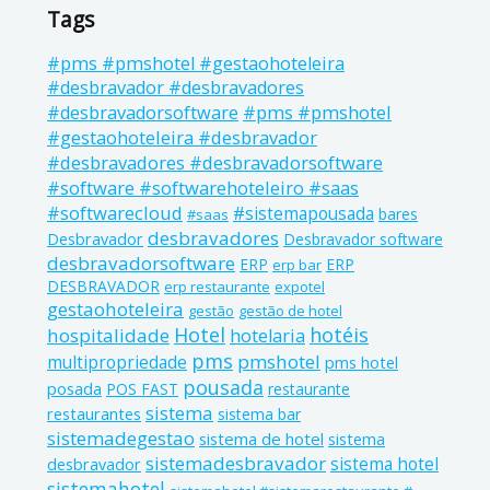
Tags
#pms #pmshotel #gestaohoteleira
#desbravador #desbravadores
#pms #pmshotel
#desbravadorsoftware
#gestaohoteleira #desbravador
#desbravadores #desbravadorsoftware
#software #softwarehoteleiro #saas
#softwarecloud
#sistemapousada
bares
#saas
desbravadores
Desbravador
Desbravador software
desbravadorsoftware
ERP
ERP
erp bar
DESBRAVADOR
erp restaurante
expotel
gestaohoteleira
gestão
gestão de hotel
Hotel
hotéis
hospitalidade
hotelaria
pms
pmshotel
multipropriedade
pms hotel
pousada
posada
POS FAST
restaurante
sistema
restaurantes
sistema bar
sistemadegestao
sistema de hotel
sistema
sistemadesbravador
sistema hotel
desbravador
sistemahotel