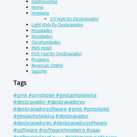
Gastronomia
Home
Hotelaria
3.0 Web By Desbravador
Light Web By Desbravador
Novidades
Novidades
Oportunidades
PMS Hotel
POS Fast By Desbravador
Produtos
Reservas Online
Suporte
Tags
#pms #pmshotel #gestaohoteleira
#desbravador #desbravadores
#pms #pmshotel
#desbravadorsoftware
#gestaohoteleira #desbravador
#desbravadores #desbravadorsoftware
#software #softwarehoteleiro #saas
#softwarecloud