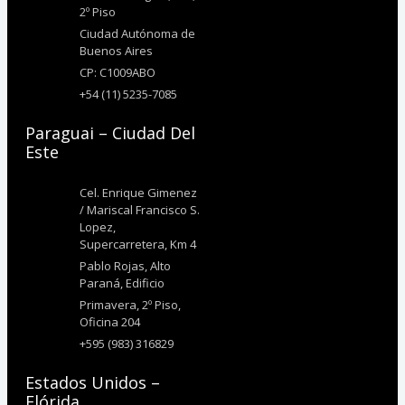
2º Piso
Ciudad Autónoma de
Buenos Aires
CP: C1009ABO
+54 (11) 5235-7085
Paraguai – Ciudad Del
Este
Cel. Enrique Gimenez
/ Mariscal Francisco S.
Lopez,
Supercarretera, Km 4
Pablo Rojas, Alto
Paraná, Edificio
Primavera, 2º Piso,
Oficina 204
+595 (983) 316829
Estados Unidos –
Flórida