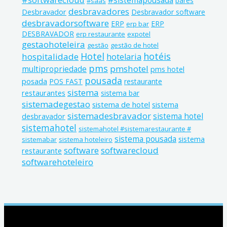
#sistemapousada
bares
#saas
desbravadores
Desbravador
Desbravador software
desbravadorsoftware
ERP
ERP
erp bar
DESBRAVADOR
erp restaurante
expotel
gestaohoteleira
gestão
gestão de hotel
Hotel
hotéis
hospitalidade
hotelaria
pms
pmshotel
multipropriedade
pms hotel
pousada
posada
POS FAST
restaurante
sistema
restaurantes
sistema bar
sistemadegestao
sistema de hotel
sistema
sistemadesbravador
sistema hotel
desbravador
sistemahotel
sistemahotel #sistemarestaurante #
sistema pousada
sistema
sistemabar
sistema hoteleiro
software
softwarecloud
restaurante
softwarehoteleiro