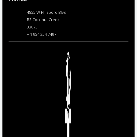
4855 W Hillsboro Blvd
B3 Coconut Creek
33073
+ 1 954 254 7497