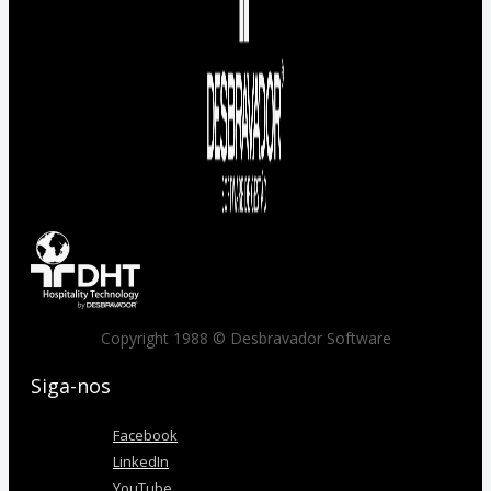
Copyright 1988 © Desbravador Software
Siga-nos
Facebook
LinkedIn
YouTube