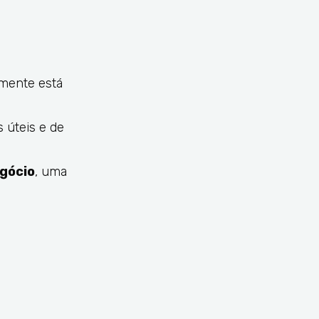
lmente está
 úteis e de
egócio
, uma