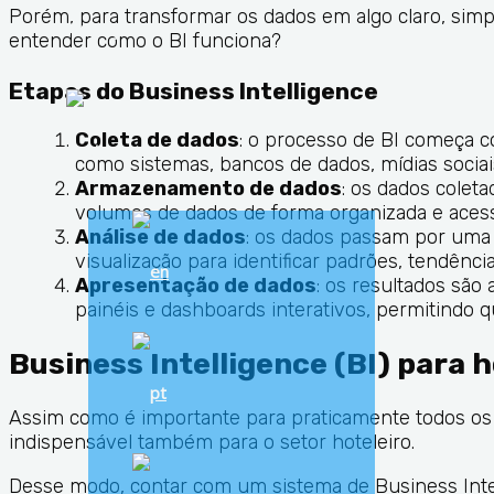
Porém, para transformar os dados em algo claro, simp
Finanças
entender como o BI funciona?
Etapas do Business Intelligence
Coleta de dados
: o processo de BI começa c
como sistemas, bancos de dados, mídias sociais
Armazenamento de dados
: os dados colet
volumes de dados de forma organizada e acessí
Análise de dados
: os dados passam por uma a
visualização para identificar padrões, tendênc
Apresentação de dados
: os resultados são
painéis e dashboards interativos, permitindo 
Business Intelligence (BI) para 
Assim como é importante para praticamente todos o
indispensável também para o setor hoteleiro.
Desse modo, contar com um sistema de Business Intel