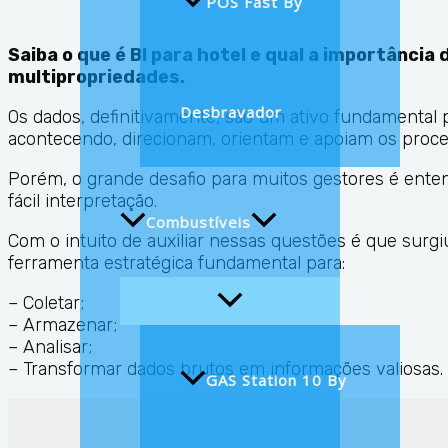
POS Fast By
Saiba o que é BI para hotel e qual a importância
multipropriedades.
Desbravador
Os dados, definitivamente, são um ativo fundamental 
acontecendo, direcionam, orientam e apoiam os proce
Porém, o grande desafio para muitos gestores é ente
fácil interpretação.
Combustíveis
Com o intuito de auxiliar nessas questões é que surg
ferramenta estratégica fundamental para:
– Coletar;
– Armazenar;
– Analisar;
– Transformar dados brutos em informações valiosas.
GAS Station 10 By