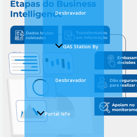
Desbravador
GAS Station By
Desbravador
Portal NFe