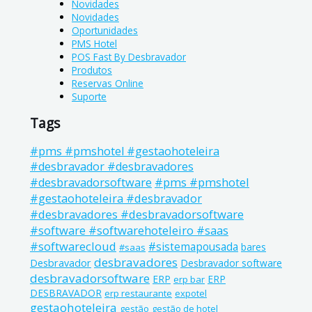
Novidades
Novidades
Oportunidades
PMS Hotel
POS Fast By Desbravador
Produtos
Reservas Online
Suporte
Tags
#pms #pmshotel #gestaohoteleira
#desbravador #desbravadores
#pms #pmshotel
#desbravadorsoftware
#gestaohoteleira #desbravador
#desbravadores #desbravadorsoftware
#software #softwarehoteleiro #saas
#softwarecloud
#sistemapousada
bares
#saas
desbravadores
Desbravador
Desbravador software
desbravadorsoftware
ERP
ERP
erp bar
DESBRAVADOR
erp restaurante
expotel
gestaohoteleira
gestão
gestão de hotel