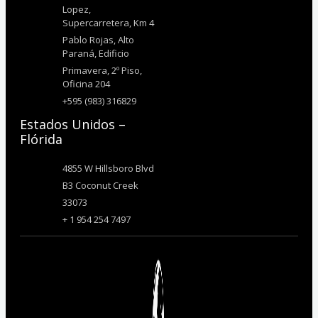
Lopez,
Supercarretera, Km 4
Pablo Rojas, Alto
Paraná, Edificio
Primavera, 2º Piso,
Oficina 204
+595 (983) 316829
Estados Unidos –
Flórida
4855 W Hillsboro Blvd
B3 Coconut Creek
33073
+ 1 954 254 7497