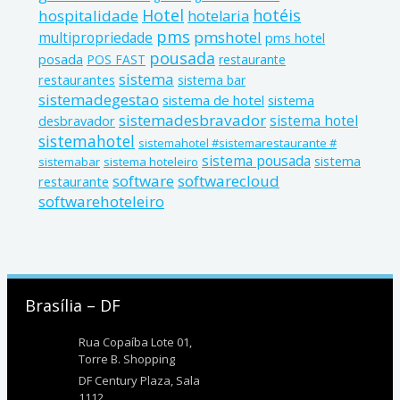
Hotel
hotéis
hospitalidade
hotelaria
pms
pmshotel
multipropriedade
pms hotel
pousada
posada
POS FAST
restaurante
sistema
restaurantes
sistema bar
sistemadegestao
sistema de hotel
sistema
sistemadesbravador
sistema hotel
desbravador
sistemahotel
sistemahotel #sistemarestaurante #
sistema pousada
sistema
sistemabar
sistema hoteleiro
software
softwarecloud
restaurante
softwarehoteleiro
Brasília – DF
Rua Copaíba Lote 01,
Torre B. Shopping
DF Century Plaza, Sala
1112