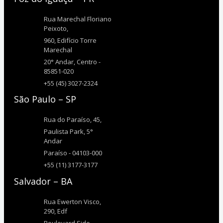
Rua Marechal Floriano
Peixoto,
960, Edifício Torre
Marechal
20° Andar, Centro -
85851-020
+55 (45) 3027-2324
São Paulo – SP
Rua do Paraíso, 45,
Paulista Park, 5°
Andar
Paraíso - 04103-000
+55 (11) 3177-3177
Salvador – BA
Rua Ewerton Visco,
290, Edf
Boulevard Side