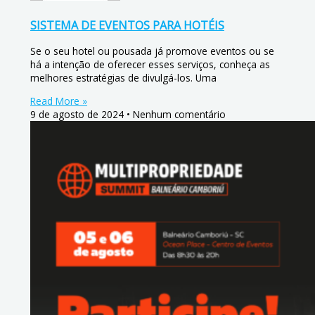
SISTEMA DE EVENTOS PARA HOTÉIS
Se o seu hotel ou pousada já promove eventos ou se
há a intenção de oferecer esses serviços, conheça as
melhores estratégias de divulgá-los. Uma
Read More »
9 de agosto de 2024
Nenhum comentário