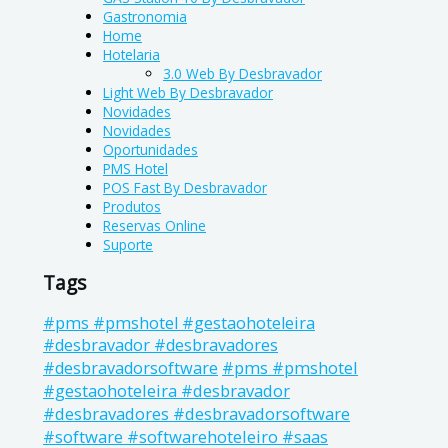
Gastronomia
Home
Hotelaria
3.0 Web By Desbravador
Light Web By Desbravador
Novidades
Novidades
Oportunidades
PMS Hotel
POS Fast By Desbravador
Produtos
Reservas Online
Suporte
Tags
#pms #pmshotel #gestaohoteleira
#desbravador #desbravadores
#pms #pmshotel
#desbravadorsoftware
#gestaohoteleira #desbravador
#desbravadores #desbravadorsoftware
#software #softwarehoteleiro #saas