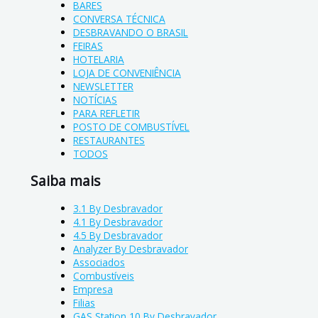
BARES
CONVERSA TÉCNICA
DESBRAVANDO O BRASIL
FEIRAS
HOTELARIA
LOJA DE CONVENIÊNCIA
NEWSLETTER
NOTÍCIAS
PARA REFLETIR
POSTO DE COMBUSTÍVEL
RESTAURANTES
TODOS
Saiba mais
3.1 By Desbravador
4.1 By Desbravador
4.5 By Desbravador
Analyzer By Desbravador
Associados
Combustíveis
Empresa
Filias
GAS Station 10 By Desbravador