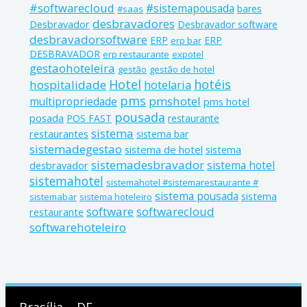
#softwarecloud
#sistemapousada
bares
#saas
desbravadores
Desbravador
Desbravador software
desbravadorsoftware
ERP
ERP
erp bar
DESBRAVADOR
erp restaurante
expotel
gestaohoteleira
gestão
gestão de hotel
Hotel
hotéis
hospitalidade
hotelaria
pms
pmshotel
multipropriedade
pms hotel
pousada
posada
POS FAST
restaurante
sistema
restaurantes
sistema bar
sistemadegestao
sistema de hotel
sistema
sistemadesbravador
sistema hotel
desbravador
sistemahotel
sistemahotel #sistemarestaurante #
sistema pousada
sistema
sistemabar
sistema hoteleiro
software
softwarecloud
restaurante
softwarehoteleiro
Brasília – DF