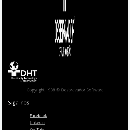
Copyright 1988 © Desbravador Software
Siga-nos
Facebook
LinkedIn
YouTube