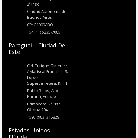
2º Piso
Ciudad Autónoma de
Buenos Aires
CP: C1009ABO
+54 (11) 5235-7085
Paraguai – Ciudad Del
Este
Cel. Enrique Gimenez
/ Mariscal Francisco S.
Lopez,
Supercarretera, Km 4
Pablo Rojas, Alto
Paraná, Edificio
Primavera, 2º Piso,
Oficina 204
+595 (983) 316829
Estados Unidos –
Flórida