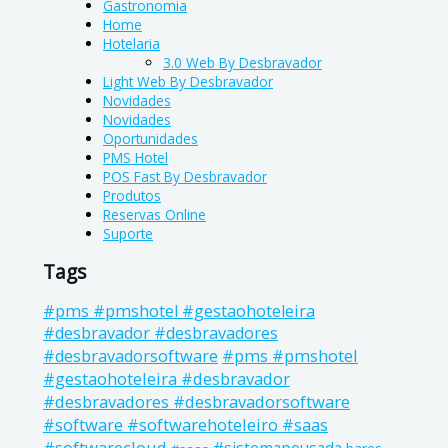
Gastronomia
Home
Hotelaria
3.0 Web By Desbravador
Light Web By Desbravador
Novidades
Novidades
Oportunidades
PMS Hotel
POS Fast By Desbravador
Produtos
Reservas Online
Suporte
Tags
#pms #pmshotel #gestaohoteleira
#desbravador #desbravadores
#pms #pmshotel
#desbravadorsoftware
#gestaohoteleira #desbravador
#desbravadores #desbravadorsoftware
#software #softwarehoteleiro #saas
#softwarecloud