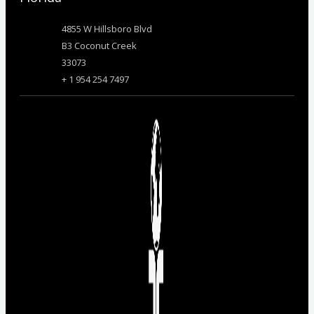
4855 W Hillsboro Blvd
B3 Coconut Creek
33073
+ 1 954 254 7497