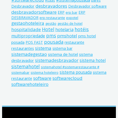
#sistemapousada
bares
#saas
desbravadores
Desbravador
Desbravador software
desbravadorsoftware
ERP
ERP
erp bar
DESBRAVADOR
erp restaurante
expotel
gestaohoteleira
gestão
gestão de hotel
Hotel
hotéis
hospitalidade
hotelaria
pms
pmshotel
multipropriedade
pms hotel
pousada
posada
POS FAST
restaurante
sistema
restaurantes
sistema bar
sistemadegestao
sistema de hotel
sistema
sistemadesbravador
sistema hotel
desbravador
sistemahotel
sistemahotel #sistemarestaurante #
sistema pousada
sistema
sistemabar
sistema hoteleiro
software
softwarecloud
restaurante
softwarehoteleiro