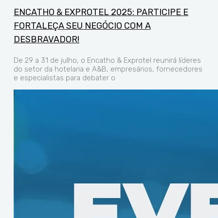
ENCATHO & EXPROTEL 2025: PARTICIPE E
FORTALEÇA SEU NEGÓCIO COM A
DESBRAVADOR!
De 29 a 31 de julho, o Encatho & Exprotel reunirá líderes
do setor da hotelaria e A&B, empresários, fornecedores
e especialistas para debater o