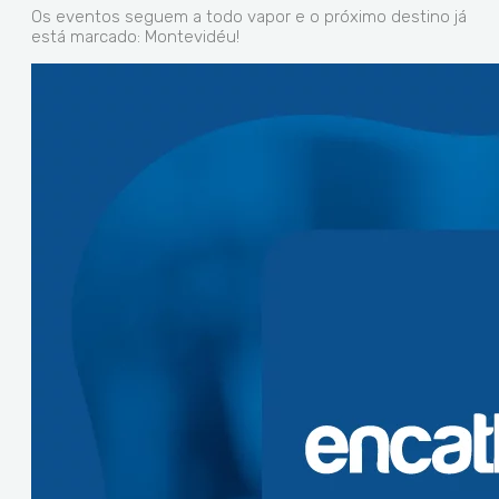
Os eventos seguem a todo vapor e o próximo destino já
está marcado: Montevidéu!