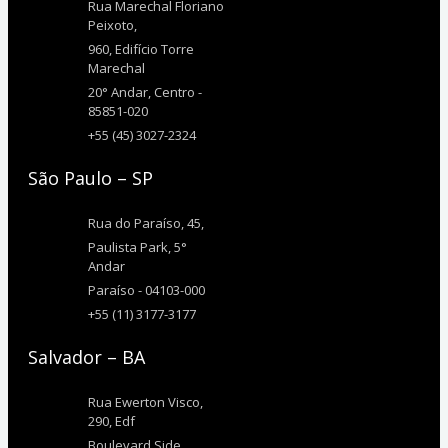
Rua Marechal Floriano
Peixoto,
960, Edifício Torre
Marechal
20° Andar, Centro -
85851-020
+55 (45) 3027-2324
São Paulo – SP
Rua do Paraíso, 45,
Paulista Park, 5°
Andar
Paraíso - 04103-000
+55 (11) 3177-3177
Salvador – BA
Rua Ewerton Visco,
290, Edf
Boulevard Side