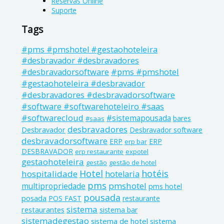
Reservas Online
Suporte
Tags
#pms #pmshotel #gestaohoteleira
#desbravador #desbravadores
#pms #pmshotel
#desbravadorsoftware
#gestaohoteleira #desbravador
#desbravadores #desbravadorsoftware
#software #softwarehoteleiro #saas
#softwarecloud
#sistemapousada
bares
#saas
desbravadores
Desbravador
Desbravador software
desbravadorsoftware
ERP
ERP
erp bar
DESBRAVADOR
erp restaurante
expotel
gestaohoteleira
gestão
gestão de hotel
Hotel
hotéis
hospitalidade
hotelaria
pms
pmshotel
multipropriedade
pms hotel
pousada
posada
POS FAST
restaurante
sistema
restaurantes
sistema bar
sistemadegestao
sistema de hotel
sistema