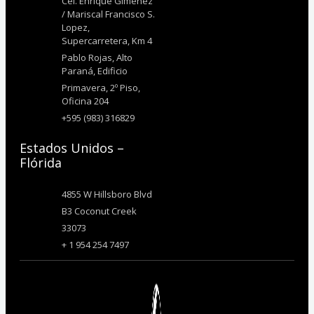
Cel. Enrique Gimenez
/ Mariscal Francisco S.
Lopez,
Supercarretera, Km 4
Pablo Rojas, Alto
Paraná, Edificio
Primavera, 2º Piso,
Oficina 204
+595 (983) 316829
Estados Unidos –
Flórida
4855 W Hillsboro Blvd
B3 Coconut Creek
33073
+ 1 954 254 7497