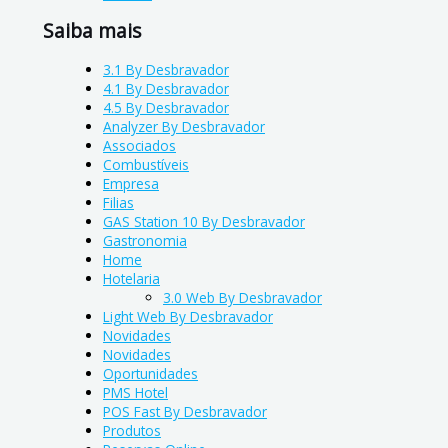
Saiba mais
3.1 By Desbravador
4.1 By Desbravador
4.5 By Desbravador
Analyzer By Desbravador
Associados
Combustíveis
Empresa
Filias
GAS Station 10 By Desbravador
Gastronomia
Home
Hotelaria
3.0 Web By Desbravador
Light Web By Desbravador
Novidades
Novidades
Oportunidades
PMS Hotel
POS Fast By Desbravador
Produtos