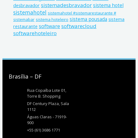
sistemadesbravador
sistema hotel
desbravador
sistemahotel
sistemahotel #sistemarestaurante #
sistema pousada
sistema
sistemabar
sistema hoteleiro
software
softwarecloud
restaurante
softwarehoteleiro
Brasília – DF
Rua Copaíba Lote 01,
Torre B. Shopping
DF Century Plaza, Sala
1112
Águas Claras - 71919-
900
+55 (61) 3686 1771