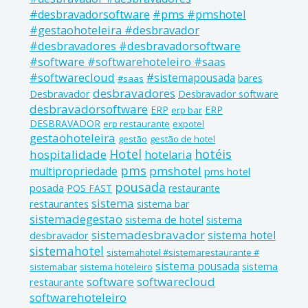
#pms #pmshotel
#desbravadorsoftware
#gestaohoteleira #desbravador
#desbravadores #desbravadorsoftware
#software #softwarehoteleiro #saas
#softwarecloud
#sistemapousada
bares
#saas
desbravadores
Desbravador
Desbravador software
desbravadorsoftware
ERP
ERP
erp bar
DESBRAVADOR
erp restaurante
expotel
gestaohoteleira
gestão
gestão de hotel
Hotel
hotéis
hospitalidade
hotelaria
pms
pmshotel
multipropriedade
pms hotel
pousada
posada
POS FAST
restaurante
sistema
restaurantes
sistema bar
sistemadegestao
sistema de hotel
sistema
sistemadesbravador
sistema hotel
desbravador
sistemahotel
sistemahotel #sistemarestaurante #
sistema pousada
sistema
sistemabar
sistema hoteleiro
software
softwarecloud
restaurante
softwarehoteleiro