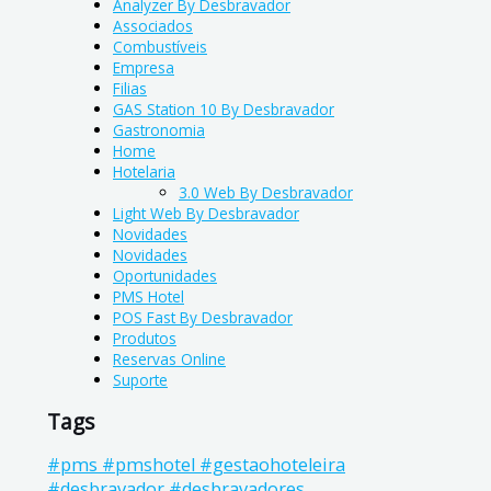
Analyzer By Desbravador
Associados
Combustíveis
Empresa
Filias
GAS Station 10 By Desbravador
Gastronomia
Home
Hotelaria
3.0 Web By Desbravador
Light Web By Desbravador
Novidades
Novidades
Oportunidades
PMS Hotel
POS Fast By Desbravador
Produtos
Reservas Online
Suporte
Tags
#pms #pmshotel #gestaohoteleira
#desbravador #desbravadores