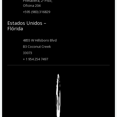
Primavera, 2º Piso,
Oficina 204
+595 (983) 316829
Estados Unidos –
Flórida
4855 W Hillsboro Blvd
B3 Coconut Creek
33073
+ 1 954 254 7497