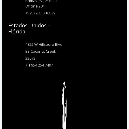
Primavera, 2º Piso,
Oficina 204
+595 (983) 316829
Estados Unidos –
Flórida
4855 W Hillsboro Blvd
B3 Coconut Creek
33073
+ 1 954 254 7497