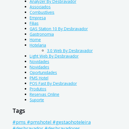
Analyzer By Desbravador
Associados
Combustíveis
Empresa
Filias
GAS Station 10 By Desbravador
Gastronomia
Home
Hotelaria
3.0 Web By Desbravador
Light Web By Desbravador
Novidades
Novidades
Oportunidades
PMS Hotel
POS Fast By Desbravador
Produtos
Reservas Online
Suporte
Tags
#pms #pmshotel #gestaohoteleira
#desbravador #desbravadores