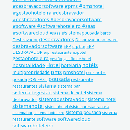
#pms #pmshotel
#desbravadorsoftware
#gestaohoteleira #desbravador
#desbravadores #desbravadorsoftware
#software #softwarehoteleiro #saas
#softwarecloud
#sistemapousada
bares
#saas
desbravadores
Desbravador
Desbravador software
desbravadorsoftware
ERP
ERP
erp bar
DESBRAVADOR
erp restaurante
expotel
gestaohoteleira
gestão
gestão de hotel
Hotel
hotéis
hospitalidade
hotelaria
pms
pmshotel
multipropriedade
pms hotel
pousada
posada
POS FAST
restaurante
sistema
restaurantes
sistema bar
sistemadegestao
sistema de hotel
sistema
sistemadesbravador
sistema hotel
desbravador
sistemahotel
sistemahotel #sistemarestaurante #
sistema pousada
sistema
sistemabar
sistema hoteleiro
software
softwarecloud
restaurante
softwarehoteleiro