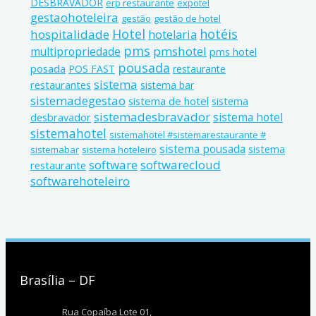
DESBRAVADOR
erp restaurante
expotel
gestaohoteleira
gestão
gestão de hotel
Hotel
hotéis
hospitalidade
hotelaria
pms
pmshotel
multipropriedade
pms hotel
pousada
posada
POS FAST
restaurante
sistema
restaurantes
sistema bar
sistemadegestao
sistema de hotel
sistema
sistemadesbravador
sistema hotel
desbravador
sistemahotel
sistemahotel #sistemarestaurante #
sistema pousada
sistema
sistemabar
sistema hoteleiro
software
softwarecloud
restaurante
softwarehoteleiro
Brasília – DF
Rua Copaíba Lote 01,