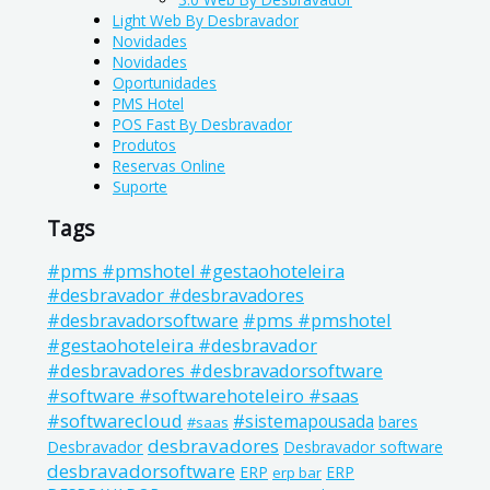
Light Web By Desbravador
Novidades
Novidades
Oportunidades
PMS Hotel
POS Fast By Desbravador
Produtos
Reservas Online
Suporte
Tags
#pms #pmshotel #gestaohoteleira
#desbravador #desbravadores
#pms #pmshotel
#desbravadorsoftware
#gestaohoteleira #desbravador
#desbravadores #desbravadorsoftware
#software #softwarehoteleiro #saas
#softwarecloud
#sistemapousada
bares
#saas
desbravadores
Desbravador
Desbravador software
desbravadorsoftware
ERP
ERP
erp bar