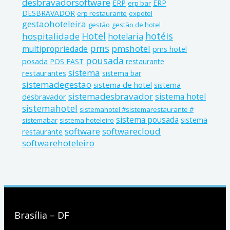
desbravadorsoftware
ERP
ERP
erp bar
DESBRAVADOR
erp restaurante
expotel
gestaohoteleira
gestão
gestão de hotel
Hotel
hotéis
hospitalidade
hotelaria
pms
pmshotel
multipropriedade
pms hotel
pousada
posada
POS FAST
restaurante
sistema
restaurantes
sistema bar
sistemadegestao
sistema de hotel
sistema
sistemadesbravador
sistema hotel
desbravador
sistemahotel
sistemahotel #sistemarestaurante #
sistema pousada
sistema
sistemabar
sistema hoteleiro
software
softwarecloud
restaurante
softwarehoteleiro
Brasília – DF