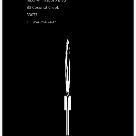
4855 W Hillsboro Blvd
B3 Coconut Creek
33073
+ 1 954 254 7497