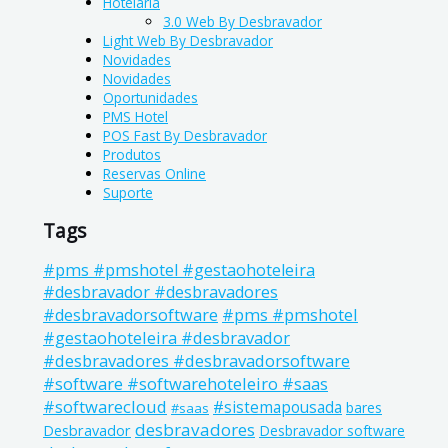
Hotelaria
3.0 Web By Desbravador
Light Web By Desbravador
Novidades
Novidades
Oportunidades
PMS Hotel
POS Fast By Desbravador
Produtos
Reservas Online
Suporte
Tags
#pms #pmshotel #gestaohoteleira
#desbravador #desbravadores
#pms #pmshotel
#desbravadorsoftware
#gestaohoteleira #desbravador
#desbravadores #desbravadorsoftware
#software #softwarehoteleiro #saas
#softwarecloud
#sistemapousada
bares
#saas
desbravadores
Desbravador
Desbravador software