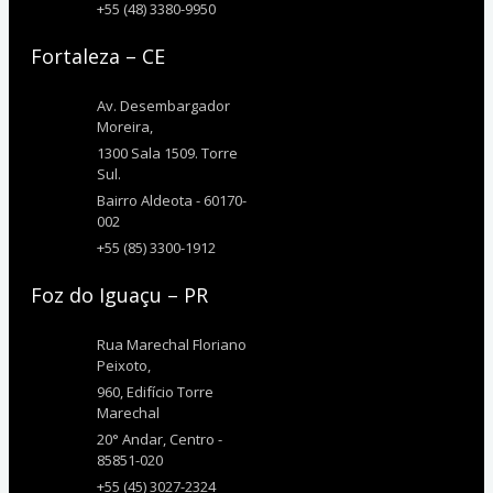
+55 (48) 3380-9950
Fortaleza – CE
Av. Desembargador
Moreira,
1300 Sala 1509. Torre
Sul.
Bairro Aldeota - 60170-
002
+55 (85) 3300-1912
Foz do Iguaçu – PR
Rua Marechal Floriano
Peixoto,
960, Edifício Torre
Marechal
20° Andar, Centro -
85851-020
+55 (45) 3027-2324