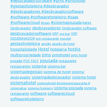
#pms #pmshotel
#desbravadorsoftware
#gestaohoteleira #desbravador
#desbravadores #desbravadorsoftware
#software #softwarehoteleiro #saas
#softwarecloud
#sistemapousada
bares
#saas
desbravadores
Desbravador
Desbravador software
desbravadorsoftware
ERP
ERP
erp bar
DESBRAVADOR
erp restaurante
expotel
gestaohoteleira
gestão
gestão de hotel
Hotel
hotéis
hospitalidade
hotelaria
pms
pmshotel
multipropriedade
pms hotel
pousada
posada
POS FAST
restaurante
sistema
restaurantes
sistema bar
sistemadegestao
sistema de hotel
sistema
sistemadesbravador
sistema hotel
desbravador
sistemahotel
sistemahotel #sistemarestaurante #
sistema pousada
sistema
sistemabar
sistema hoteleiro
software
softwarecloud
restaurante
softwarehoteleiro