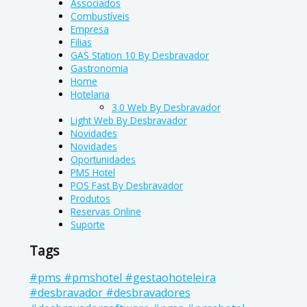
Associados
Combustíveis
Empresa
Filias
GAS Station 10 By Desbravador
Gastronomia
Home
Hotelaria
3.0 Web By Desbravador
Light Web By Desbravador
Novidades
Novidades
Oportunidades
PMS Hotel
POS Fast By Desbravador
Produtos
Reservas Online
Suporte
Tags
#pms #pmshotel #gestaohoteleira
#desbravador #desbravadores