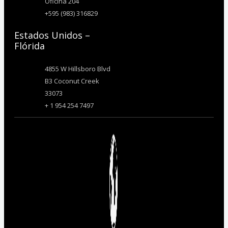
Oficina 204
+595 (983) 316829
Estados Unidos –
Flórida
4855 W Hillsboro Blvd
B3 Coconut Creek
33073
+ 1 954 254 7497