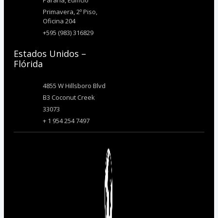
Paraná, Edificio
Primavera, 2º Piso,
Oficina 204
+595 (983) 316829
Estados Unidos –
Flórida
4855 W Hillsboro Blvd
B3 Coconut Creek
33073
+ 1 954 254 7497