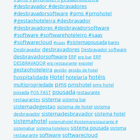
#desbravador #desbravadores
#pms #pmshotel
#desbravadorsoftware
#gestaohoteleira #desbravador
#desbravadores #desbravadorsoftware
#software #softwarehoteleiro #saas
#softwarecloud
#sistemapousada
bares
#saas
desbravadores
Desbravador
Desbravador software
desbravadorsoftware
ERP
ERP
erp bar
DESBRAVADOR
erp restaurante
expotel
gestaohoteleira
gestão
gestão de hotel
Hotel
hotéis
hospitalidade
hotelaria
pms
pmshotel
multipropriedade
pms hotel
pousada
posada
POS FAST
restaurante
sistema
restaurantes
sistema bar
sistemadegestao
sistema de hotel
sistema
sistemadesbravador
sistema hotel
desbravador
sistemahotel
sistemahotel #sistemarestaurante #
sistema pousada
sistema
sistemabar
sistema hoteleiro
software
softwarecloud
restaurante