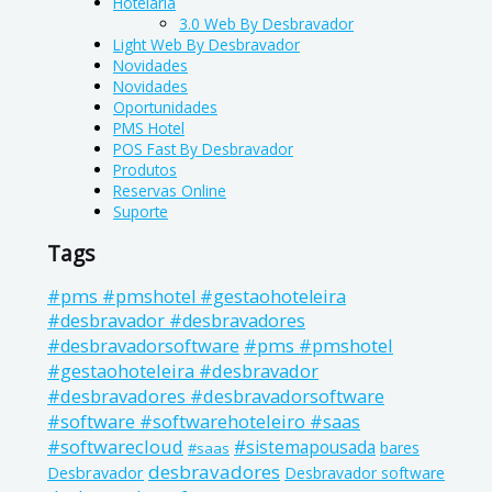
Hotelaria
3.0 Web By Desbravador
Light Web By Desbravador
Novidades
Novidades
Oportunidades
PMS Hotel
POS Fast By Desbravador
Produtos
Reservas Online
Suporte
Tags
#pms #pmshotel #gestaohoteleira
#desbravador #desbravadores
#pms #pmshotel
#desbravadorsoftware
#gestaohoteleira #desbravador
#desbravadores #desbravadorsoftware
#software #softwarehoteleiro #saas
#softwarecloud
#sistemapousada
bares
#saas
desbravadores
Desbravador
Desbravador software