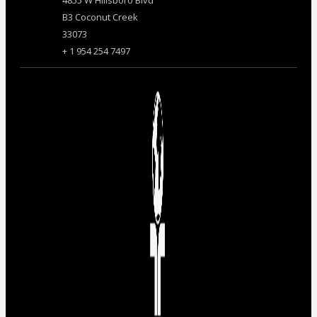
4855 W Hillsboro Blvd
B3 Coconut Creek
33073
+ 1 954 254 7497