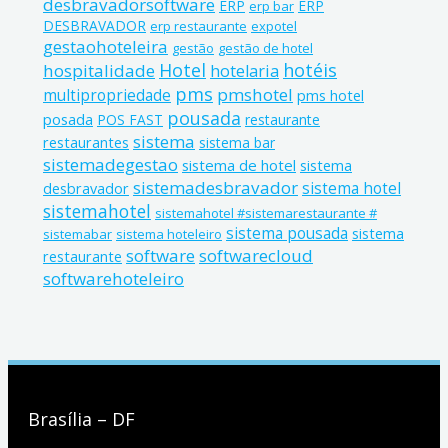
desbravadorsoftware
ERP
ERP
erp bar
DESBRAVADOR
erp restaurante
expotel
gestaohoteleira
gestão
gestão de hotel
Hotel
hotéis
hospitalidade
hotelaria
pms
pmshotel
multipropriedade
pms hotel
pousada
posada
POS FAST
restaurante
sistema
restaurantes
sistema bar
sistemadegestao
sistema de hotel
sistema
sistemadesbravador
sistema hotel
desbravador
sistemahotel
sistemahotel #sistemarestaurante #
sistema pousada
sistema
sistemabar
sistema hoteleiro
software
softwarecloud
restaurante
softwarehoteleiro
Brasília – DF