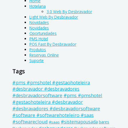
Home
Hotelaria
3.0 Web By Desbravador
Light Web By Desbravador
Novidades
Novidades
Oportunidades
PMS Hotel
POS Fast By Desbravador
Produtos
Reservas Online
Suporte
Tags
#pms #pmshotel #gestaohoteleira
#desbravador #desbravadores
#pms #pmshotel
#desbravadorsoftware
#gestaohoteleira #desbravador
#desbravadores #desbravadorsoftware
#software #softwarehoteleiro #saas
#softwarecloud
#sistemapousada
bares
#saas