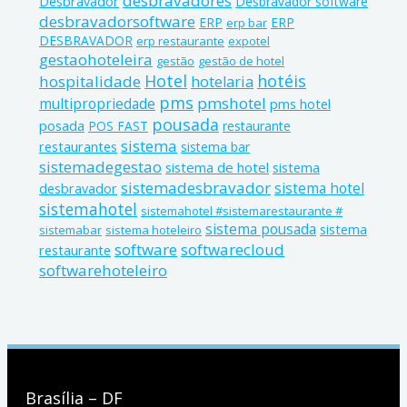
desbravadores
Desbravador
Desbravador software
desbravadorsoftware
ERP
ERP
erp bar
DESBRAVADOR
erp restaurante
expotel
gestaohoteleira
gestão
gestão de hotel
Hotel
hotéis
hospitalidade
hotelaria
pms
pmshotel
multipropriedade
pms hotel
pousada
posada
POS FAST
restaurante
sistema
restaurantes
sistema bar
sistemadegestao
sistema de hotel
sistema
sistemadesbravador
sistema hotel
desbravador
sistemahotel
sistemahotel #sistemarestaurante #
sistema pousada
sistema
sistemabar
sistema hoteleiro
software
softwarecloud
restaurante
softwarehoteleiro
Brasília – DF