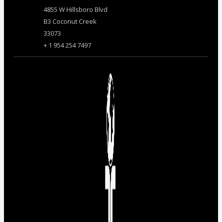
4855 W Hillsboro Blvd
B3 Coconut Creek
33073
+ 1 954 254 7497