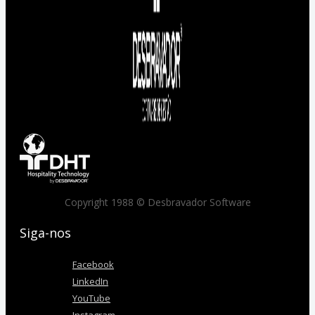
Copyright 1988 © Desbravador Software
Siga-nos
Facebook
LinkedIn
YouTube
Instagram