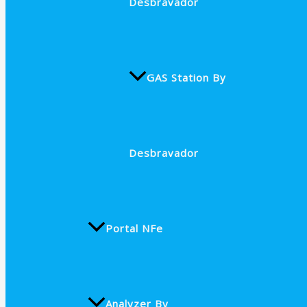
Desbravador
GAS Station By
Desbravador
Portal NFe
Analyzer By