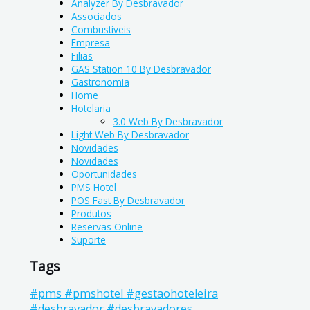
Analyzer By Desbravador
Associados
Combustíveis
Empresa
Filias
GAS Station 10 By Desbravador
Gastronomia
Home
Hotelaria
3.0 Web By Desbravador
Light Web By Desbravador
Novidades
Novidades
Oportunidades
PMS Hotel
POS Fast By Desbravador
Produtos
Reservas Online
Suporte
Tags
#pms #pmshotel #gestaohoteleira
#desbravador #desbravadores