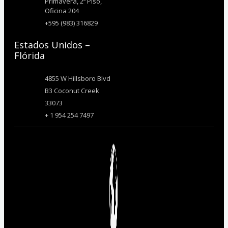
Primavera, 2º Piso,
Oficina 204
+595 (983) 316829
Estados Unidos –
Flórida
4855 W Hillsboro Blvd
B3 Coconut Creek
33073
+ 1 954 254 7497