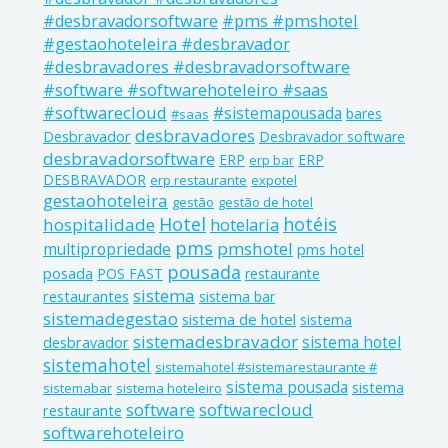
#pms #pmshotel
#desbravadorsoftware
#gestaohoteleira #desbravador
#desbravadores #desbravadorsoftware
#software #softwarehoteleiro #saas
#softwarecloud
#sistemapousada
bares
#saas
desbravadores
Desbravador
Desbravador software
desbravadorsoftware
ERP
ERP
erp bar
DESBRAVADOR
erp restaurante
expotel
gestaohoteleira
gestão
gestão de hotel
Hotel
hotéis
hospitalidade
hotelaria
pms
pmshotel
multipropriedade
pms hotel
pousada
posada
POS FAST
restaurante
sistema
restaurantes
sistema bar
sistemadegestao
sistema de hotel
sistema
sistemadesbravador
sistema hotel
desbravador
sistemahotel
sistemahotel #sistemarestaurante #
sistema pousada
sistema
sistemabar
sistema hoteleiro
software
softwarecloud
restaurante
softwarehoteleiro