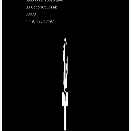
4855 W Hillsboro Blvd
B3 Coconut Creek
33073
+ 1 954 254 7497