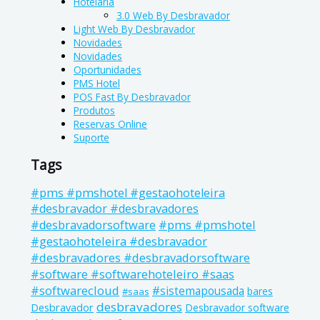
Hotelaria
3.0 Web By Desbravador
Light Web By Desbravador
Novidades
Novidades
Oportunidades
PMS Hotel
POS Fast By Desbravador
Produtos
Reservas Online
Suporte
Tags
#pms #pmshotel #gestaohoteleira
#desbravador #desbravadores
#pms #pmshotel
#desbravadorsoftware
#gestaohoteleira #desbravador
#desbravadores #desbravadorsoftware
#software #softwarehoteleiro #saas
#softwarecloud
#sistemapousada
bares
#saas
desbravadores
Desbravador
Desbravador software