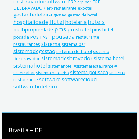
desbravadorsoftware
ERP
ERP
erp bar
DESBRAVADOR
erp restaurante
expotel
gestaohoteleira
gestão
gestão de hotel
Hotel
hotéis
hospitalidade
hotelaria
pms
pmshotel
multipropriedade
pms hotel
pousada
posada
POS FAST
restaurante
sistema
restaurantes
sistema bar
sistemadegestao
sistema de hotel
sistema
sistemadesbravador
sistema hotel
desbravador
sistemahotel
sistemahotel #sistemarestaurante #
sistema pousada
sistema
sistemabar
sistema hoteleiro
software
softwarecloud
restaurante
softwarehoteleiro
Brasília – DF