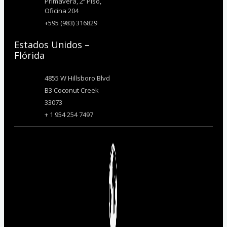
Primavera, 2º Piso,
Oficina 204
+595 (983) 316829
Estados Unidos –
Flórida
4855 W Hillsboro Blvd
B3 Coconut Creek
33073
+ 1 954 254 7497