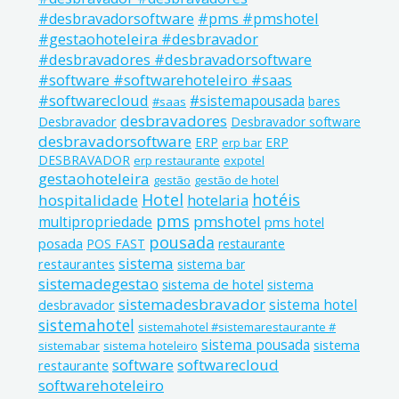
#pms #pmshotel
#desbravadorsoftware
#gestaohoteleira #desbravador
#desbravadores #desbravadorsoftware
#software #softwarehoteleiro #saas
#softwarecloud
#sistemapousada
bares
#saas
desbravadores
Desbravador
Desbravador software
desbravadorsoftware
ERP
ERP
erp bar
DESBRAVADOR
erp restaurante
expotel
gestaohoteleira
gestão
gestão de hotel
Hotel
hotéis
hospitalidade
hotelaria
pms
pmshotel
multipropriedade
pms hotel
pousada
posada
POS FAST
restaurante
sistema
restaurantes
sistema bar
sistemadegestao
sistema de hotel
sistema
sistemadesbravador
sistema hotel
desbravador
sistemahotel
sistemahotel #sistemarestaurante #
sistema pousada
sistema
sistemabar
sistema hoteleiro
software
softwarecloud
restaurante
softwarehoteleiro