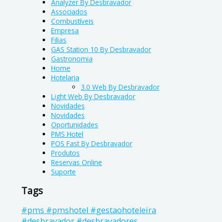
Analyzer By Desbravador
Associados
Combustíveis
Empresa
Filias
GAS Station 10 By Desbravador
Gastronomia
Home
Hotelaria
3.0 Web By Desbravador
Light Web By Desbravador
Novidades
Novidades
Oportunidades
PMS Hotel
POS Fast By Desbravador
Produtos
Reservas Online
Suporte
Tags
#pms #pmshotel #gestaohoteleira
#desbravador #desbravadores