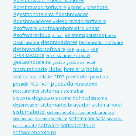
#desbravador #desbravadores
#pms #pmshotel
#desbravadorsoftware
#gestaohoteleira #desbravador
#desbravadores #desbravadorsoftware
#software #softwarehoteleiro #saas
#softwarecloud
#sistemapousada
bares
#saas
desbravadores
Desbravador
Desbravador software
desbravadorsoftware
ERP
ERP
erp bar
DESBRAVADOR
erp restaurante
expotel
gestaohoteleira
gestão
gestão de hotel
Hotel
hotéis
hospitalidade
hotelaria
pms
pmshotel
multipropriedade
pms hotel
pousada
posada
POS FAST
restaurante
sistema
restaurantes
sistema bar
sistemadegestao
sistema de hotel
sistema
sistemadesbravador
sistema hotel
desbravador
sistemahotel
sistemahotel #sistemarestaurante #
sistema pousada
sistema
sistemabar
sistema hoteleiro
software
softwarecloud
restaurante
softwarehoteleiro