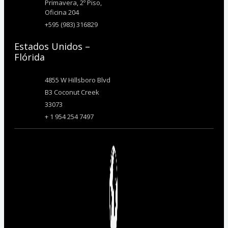
Primavera, 2º Piso,
Oficina 204
+595 (983) 316829
Estados Unidos –
Flórida
4855 W Hillsboro Blvd
B3 Coconut Creek
33073
+ 1 954 254 7497