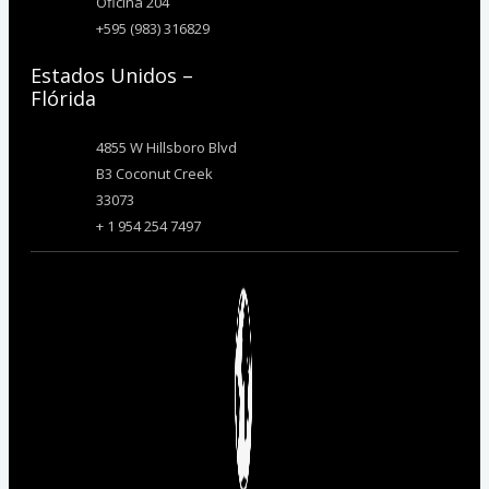
Oficina 204
+595 (983) 316829
Estados Unidos –
Flórida
4855 W Hillsboro Blvd
B3 Coconut Creek
33073
+ 1 954 254 7497