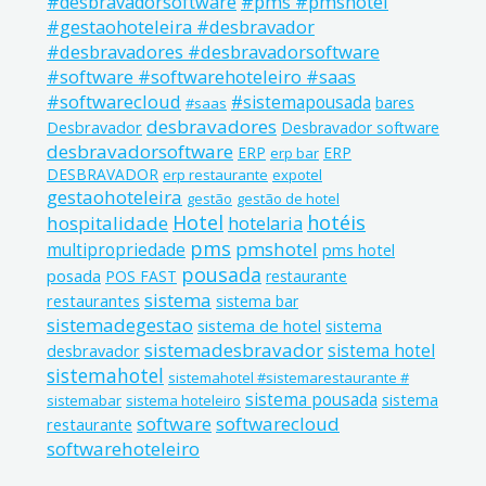
#pms #pmshotel
#desbravadorsoftware
#gestaohoteleira #desbravador
#desbravadores #desbravadorsoftware
#software #softwarehoteleiro #saas
#softwarecloud
#sistemapousada
bares
#saas
desbravadores
Desbravador
Desbravador software
desbravadorsoftware
ERP
ERP
erp bar
DESBRAVADOR
erp restaurante
expotel
gestaohoteleira
gestão
gestão de hotel
Hotel
hotéis
hospitalidade
hotelaria
pms
pmshotel
multipropriedade
pms hotel
pousada
posada
POS FAST
restaurante
sistema
restaurantes
sistema bar
sistemadegestao
sistema de hotel
sistema
sistemadesbravador
sistema hotel
desbravador
sistemahotel
sistemahotel #sistemarestaurante #
sistema pousada
sistema
sistemabar
sistema hoteleiro
software
softwarecloud
restaurante
softwarehoteleiro