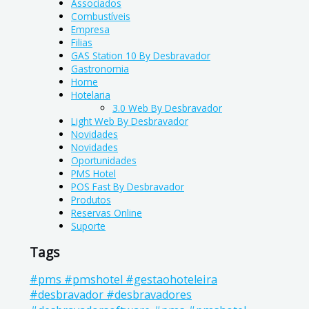
Associados
Combustíveis
Empresa
Filias
GAS Station 10 By Desbravador
Gastronomia
Home
Hotelaria
3.0 Web By Desbravador
Light Web By Desbravador
Novidades
Novidades
Oportunidades
PMS Hotel
POS Fast By Desbravador
Produtos
Reservas Online
Suporte
Tags
#pms #pmshotel #gestaohoteleira
#desbravador #desbravadores