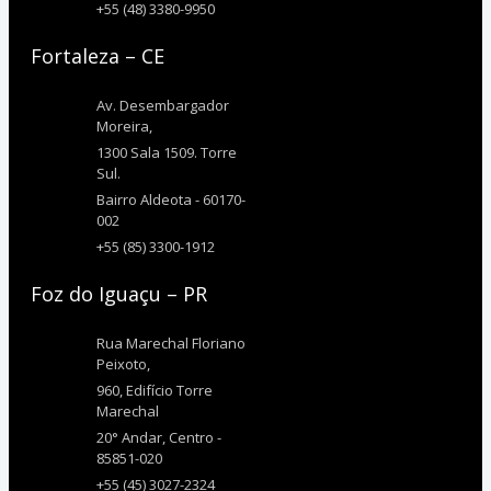
+55 (48) 3380-9950
Fortaleza – CE
Av. Desembargador
Moreira,
1300 Sala 1509. Torre
Sul.
Bairro Aldeota - 60170-
002
+55 (85) 3300-1912
Foz do Iguaçu – PR
Rua Marechal Floriano
Peixoto,
960, Edifício Torre
Marechal
20° Andar, Centro -
85851-020
+55 (45) 3027-2324