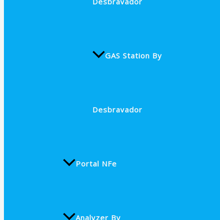
Desbravador
GAS Station By
Desbravador
Portal NFe
Analyzer By