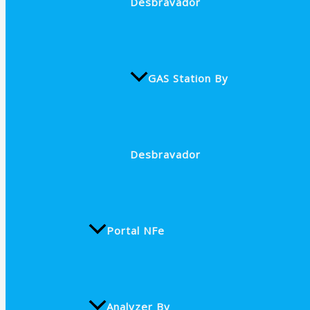
Desbravador
GAS Station By
Desbravador
Portal NFe
Analyzer By