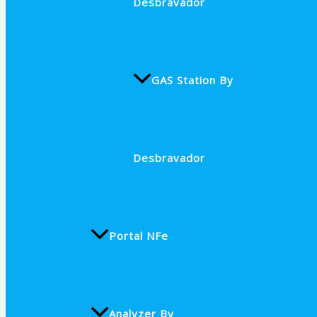
Desbravador
GAS Station By
Desbravador
Portal NFe
Analyzer By