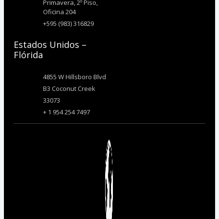
Primavera, 2º Piso,
Oficina 204
+595 (983) 316829
Estados Unidos –
Flórida
4855 W Hillsboro Blvd
B3 Coconut Creek
33073
+ 1 954 254 7497