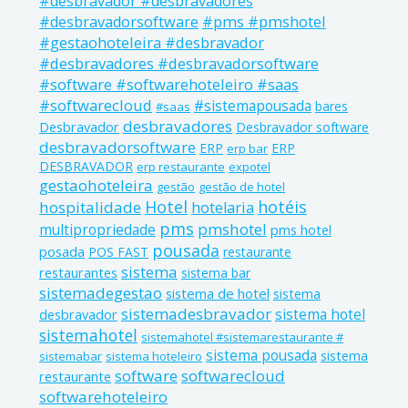
#desbravador #desbravadores
#pms #pmshotel
#desbravadorsoftware
#gestaohoteleira #desbravador
#desbravadores #desbravadorsoftware
#software #softwarehoteleiro #saas
#softwarecloud
#sistemapousada
bares
#saas
desbravadores
Desbravador
Desbravador software
desbravadorsoftware
ERP
ERP
erp bar
DESBRAVADOR
erp restaurante
expotel
gestaohoteleira
gestão
gestão de hotel
Hotel
hotéis
hospitalidade
hotelaria
pms
pmshotel
multipropriedade
pms hotel
pousada
posada
POS FAST
restaurante
sistema
restaurantes
sistema bar
sistemadegestao
sistema de hotel
sistema
sistemadesbravador
sistema hotel
desbravador
sistemahotel
sistemahotel #sistemarestaurante #
sistema pousada
sistema
sistemabar
sistema hoteleiro
software
softwarecloud
restaurante
softwarehoteleiro