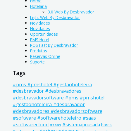
Home
Hotelaria
3.0 Web By Desbravador
Light Web By Desbravador
Novidades
Novidades
Oportunidades
PMS Hotel
POS Fast By Desbravador
Produtos
Reservas Online
Suporte
Tags
#pms #pmshotel #gestaohoteleira
#desbravador #desbravadores
#pms #pmshotel
#desbravadorsoftware
#gestaohoteleira #desbravador
#desbravadores #desbravadorsoftware
#software #softwarehoteleiro #saas
#softwarecloud
#sistemapousada
bares
#saas