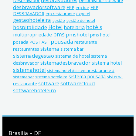
desbravadores
Desbravador
Desbravador software
desbravadorsoftware
ERP
ERP
erp bar
DESBRAVADOR
erp restaurante
expotel
gestaohoteleira
gestão
gestão de hotel
Hotel
hotéis
hospitalidade
hotelaria
pms
pmshotel
multipropriedade
pms hotel
pousada
posada
POS FAST
restaurante
sistema
restaurantes
sistema bar
sistemadegestao
sistema de hotel
sistema
sistemadesbravador
sistema hotel
desbravador
sistemahotel
sistemahotel #sistemarestaurante #
sistema pousada
sistema
sistemabar
sistema hoteleiro
software
softwarecloud
restaurante
softwarehoteleiro
Brasília – DF