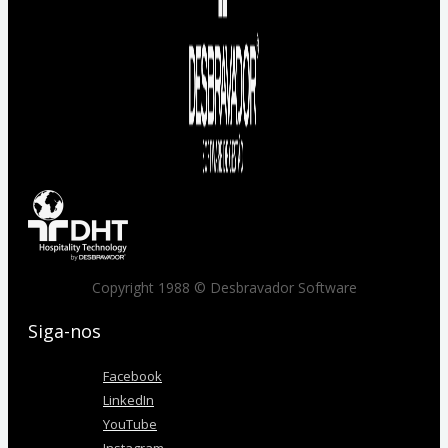
Copyright 1988 © Desbravador Software
Siga-nos
Facebook
LinkedIn
YouTube
Instagram