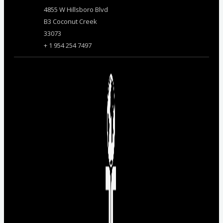
4855 W Hillsboro Blvd
B3 Coconut Creek
33073
+ 1 954 254 7497