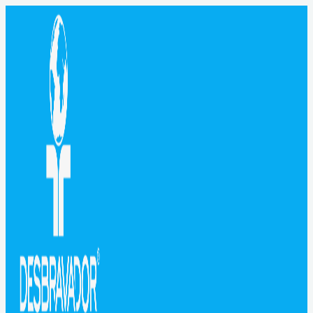
MAIN
Ir
Pesquisar
MENU
para
por:
o
conteúdo