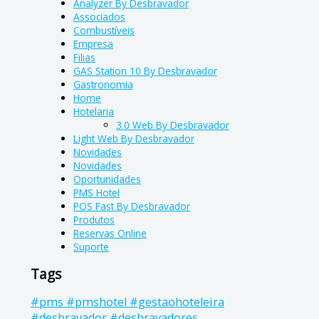
Analyzer By Desbravador
Associados
Combustíveis
Empresa
Filias
GAS Station 10 By Desbravador
Gastronomia
Home
Hotelaria
3.0 Web By Desbravador
Light Web By Desbravador
Novidades
Novidades
Oportunidades
PMS Hotel
POS Fast By Desbravador
Produtos
Reservas Online
Suporte
Tags
#pms #pmshotel #gestaohoteleira
#desbravador #desbravadores