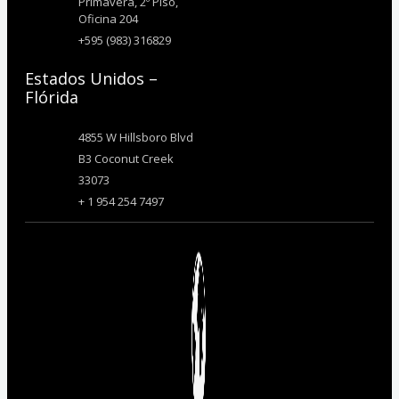
Primavera, 2º Piso,
Oficina 204
+595 (983) 316829
Estados Unidos –
Flórida
4855 W Hillsboro Blvd
B3 Coconut Creek
33073
+ 1 954 254 7497