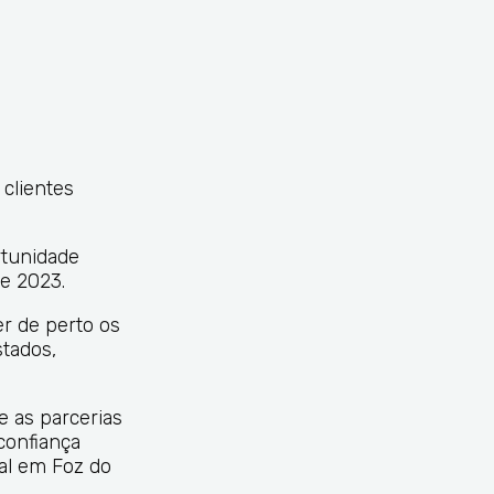
clientes
rtunidade
de 2023.
r de perto os
stados,
e as parcerias
confiança
ial em Foz do