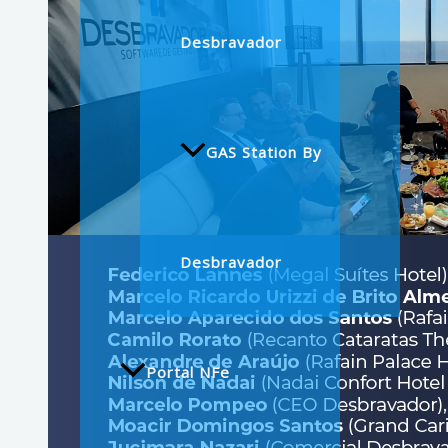
Desbravador
GAS Station By
Desbravador
Portal NFe