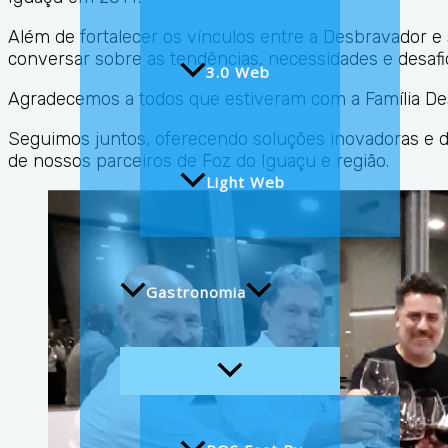
Além de fortalecer os vínculos entre a Desbravador 
conversar sobre as tendências, necessidades e desafi
3.0 Web
Agradecemos a todos que estiveram com a Família De
Seguimos juntos, oferecendo soluções inovadoras e d
de nossos parceiros de Foz do Iguaçu e região.
Light Web
Gastronomia