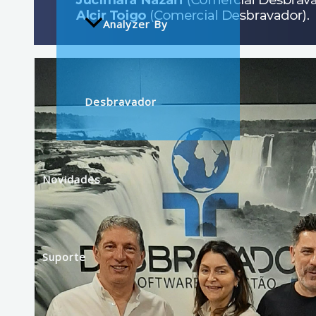
Analyzer By
Desbravador
Novidades
Suporte